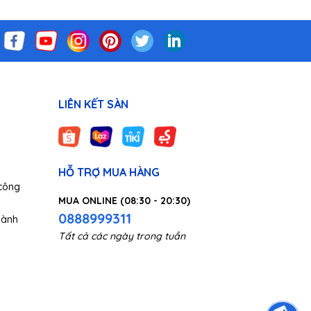
LIÊN KẾT SÀN
HỖ TRỢ MUA HÀNG
công
MUA ONLINE (08:30 - 20:30)
0888999311
gành
Tất cả các ngày trong tuần