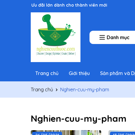
Ưu đãi lớn dành cho thành viên mới
Danh mục
Trang chủ
Giới thiệu
Sản phẩm và D
Trang chủ
Nghien-cuu-my-pham
Nghien-cuu-my-pham