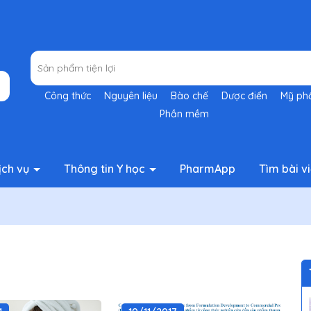
Công thức
Nguyên liệu
Bào chế
Dược điển
Mỹ p
Phần mềm
ịch vụ
Thông tin Y học
PharmApp
Tìm bài vi