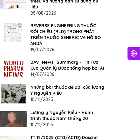
thiệu và hướng dẫn sử dụng dữ
liệu
05/08/2026
REVERSE ENGINEERING THUỐC
ĐỐI CHIẾU (RLD) TRONG PHÁT
TRIỂN THUỐC GENERIC VÀ HỒ SƠ
ANDA
19/07/2026
DAV_News_Summary - Tin Tức
Cục Quản lý Dược tổng hợp bởi AI
14/07/2026
Những bài thuốc để đời của lương
Y Nguyễn Kiều
10/11/2025
Lương y Nguyễn Kiều - Hành
trình thuốc Nam thế kỷ 20
10/11/2025
TT 12/2025 (CTD/ACTD) Dossier