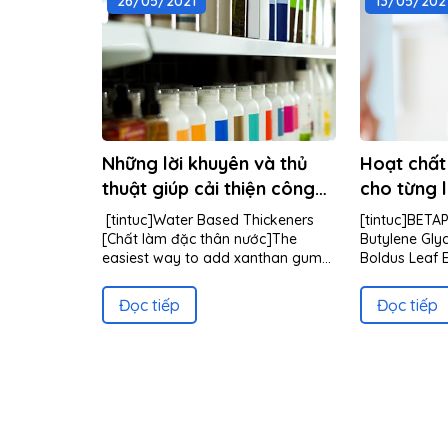
26/05/2021
13/05/202
Những lời khuyên và thủ
Hoạt chất
thuật giúp cải thiện công
cho từng 
thức mỹ phẩm của bạn
[tintuc]Water Based Thickeners
[tintuc]BETA
[EN]
[Chất làm đặc thân nước]The
Butylene Gly
easiest way to add xanthan gum...
Boldus Leaf 
Pentylene Gly.
Đọc tiếp
Đọc tiếp