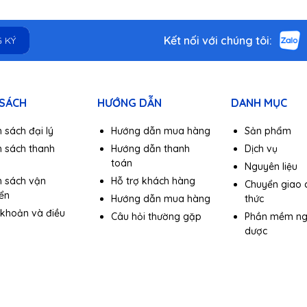
Kết nối với chúng tôi:
 KÝ
 SÁCH
HƯỚNG DẪN
DANH MỤC
 sách đại lý
Hướng dẫn mua hàng
Sản phẩm
h sách thanh
Hướng dẫn thanh
Dịch vụ
toán
Nguyên liệu
h sách vận
Hỗ trợ khách hàng
Chuyển giao 
ển
Hướng dẫn mua hàng
thức
 khoản và điều
Câu hỏi thường gặp
Phần mềm n
dược