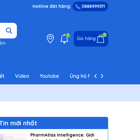
Hotline đặt hàng:
0888999311
0
5
Giỏ hàng
hẩm
ết
Video
Youtube
Ủng hộ NCT
Liên hệ
Tin mới nhất
PharmAtlas Intelligence: Giới