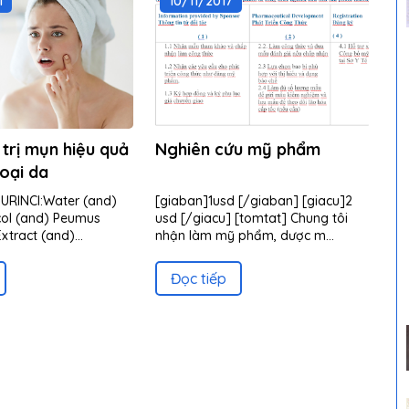
1
10/11/2017
 trị mụn hiệu quả
Nghiên cứu mỹ phẩm
loại da
PURINCI:Water (and)
[giaban]1usd [/giaban] [giacu]2
col (and) Peumus
usd [/giacu] [tomtat] Chung tôi
Extract (and)
nhận làm mỹ phẩm, dược m...
..
Đọc tiếp