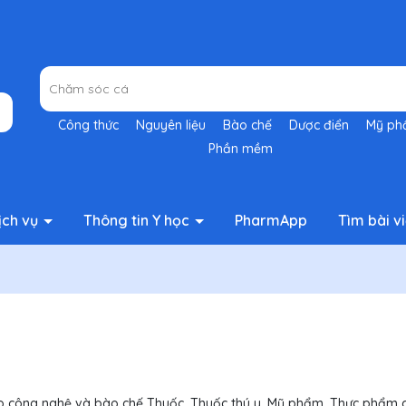
Công thức
Nguyên liệu
Bào chế
Dược điển
Mỹ p
Phần mềm
ịch vụ
Thông tin Y học
PharmApp
Tìm bài vi
iao công nghệ và bào chế Thuốc, Thuốc thú y, Mỹ phẩm, Thực phẩm