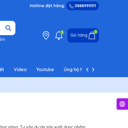
Hotline đặt hàng:
0888999311
0
5
Giỏ hàng
hẩm
ết
Video
Youtube
Ủng hộ NCT
Liên hệ
 chức năng, Tư vấn dự án sản xuất dược phẩm